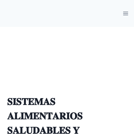
𝐒𝐈𝐒𝐓𝐄𝐌𝐀𝐒
𝐀𝐋𝐈𝐌𝐄𝐍𝐓𝐀𝐑𝐈𝐎𝐒
𝐒𝐀𝐋𝐔𝐃𝐀𝐁𝐋𝐄𝐒 𝐘